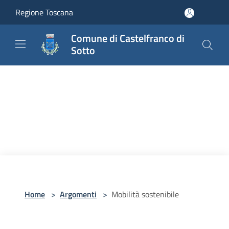
Salta al contenuto principale
Regione Toscana
Comune di Castelfranco di
Sotto
Home
>
Argomenti
>
Mobilità sostenibile