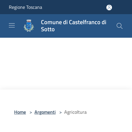
Salta al contenuto principale
Regione Toscana
Comune di Castelfranco di
Sotto
Home
>
Argomenti
>
Agricoltura