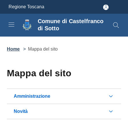
Salta al contenuto principale
Regione Toscana
Comune di Castelfranco di
Sotto
Home
>
Mappa del sito
Mappa del sito
Amministrazione
Novità