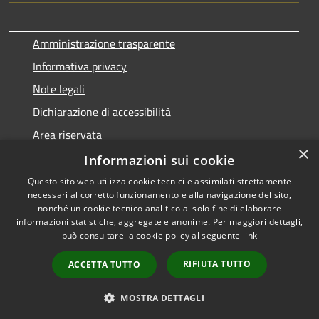
Amministrazione trasparente
Informativa privacy
Note legali
Dichiarazione di accessibilità
Area riservata
×
Piano di Miglioramento dei Servizi
Informazioni sui cookie
Questo sito web utilizza cookie tecnici e assimilati strettamente
necessari al corretto funzionamento e alla navigazione del sito,
nonché un cookie tecnico analitico al solo fine di elaborare
informazioni statistiche, aggregate e anonime. Per maggiori dettagli,
RSS
Copyright © 2026 • Comune di
può consultare la cookie policy al seguente
link
Accessibilità
Castelfranco di Sotto •
Privacy
Municipium
Powered by
•
RIFIUTA TUTTO
ACCETTA TUTTO
Cookie
Accesso redazione
Mappa del sito
MOSTRA DETTAGLI